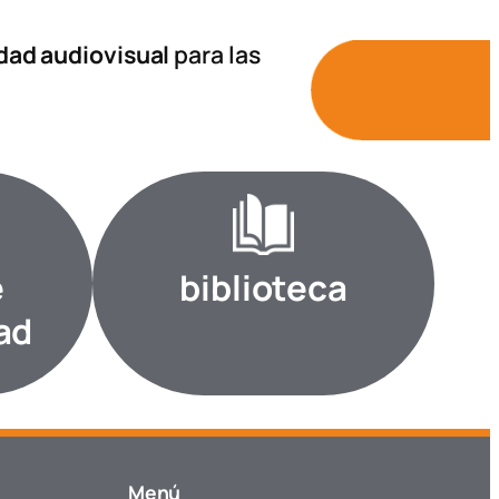
idad audiovisual
para las
e
biblioteca
ad
Menú