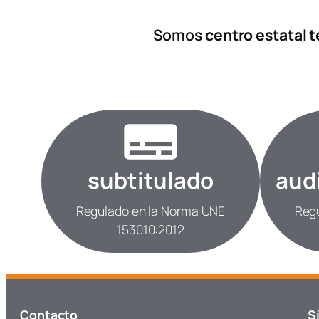
Somos
centro estatal 
subtitulado
aud
Regulado en la Norma UNE
Reg
153010:2012
Contacto
S