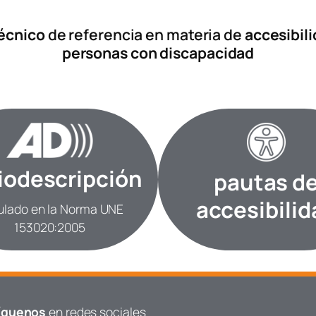
técnico
de referencia en materia de
accesibil
personas con discapacidad
iodescripción
pautas d
accesibilid
ulado en la Norma UNE
153020:2005
íguenos
en redes sociales